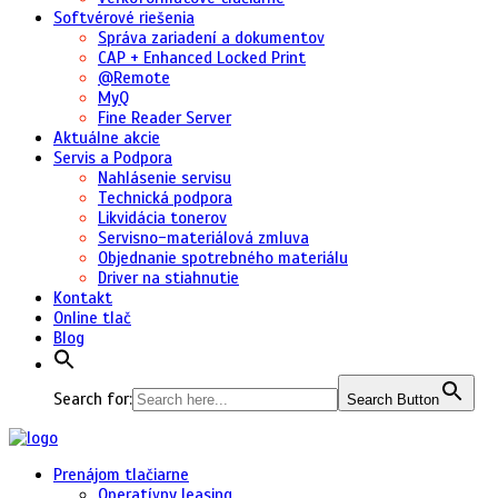
Softvérové riešenia
Správa zariadení a dokumentov
CAP + Enhanced Locked Print
@Remote
MyQ
Fine Reader Server
Aktuálne akcie
Servis a Podpora
Nahlásenie servisu
Technická podpora
Likvidácia tonerov
Servisno-materiálová zmluva
Objednanie spotrebného materiálu
Driver na stiahnutie
Kontakt
Online tlač
Blog
Search for:
Search Button
Prenájom tlačiarne
Operatívny leasing