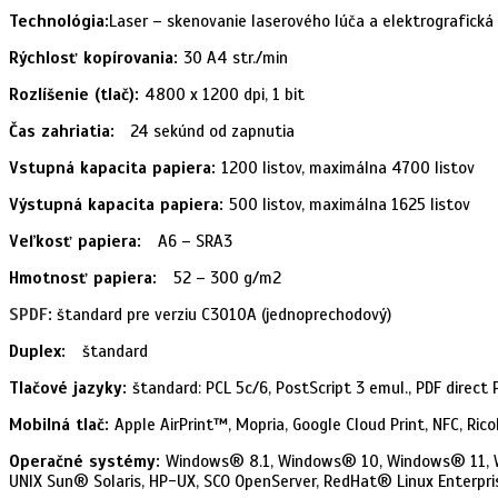
Technológia:
Laser – skenovanie laserového lúča a elektrografická 
Rýchlosť kopírovania:
30 A4 str./min
Rozlíšenie (tlač):
4800 x 1200 dpi, 1 bit
Čas zahriatia:
24 sekúnd od zapnutia
Vstupná kapacita papiera:
1200 listov, maximálna 4700 listov
Výstupná kapacita papiera:
500 listov, maximálna 1625 listov
Veľkosť papiera:
A6 – SRA3
Hmotnosť papiera:
52 – 300 g/m2
SPDF
:
štandard pre verziu C3010A (jednoprechodový)
Duplex:
štandard
Tlačové jazyky:
štandard: PCL 5c/6, PostScript 3 emul., PDF direct 
Mobilná tlač:
Apple AirPrint™, Mopria, Google Cloud Print, NFC, Ri
Operačné systémy:
Windows® 8.1, Windows® 10, Windows® 11, W
UNIX Sun® Solaris, HP-UX, SCO OpenServer, RedHat® Linux Enterpri