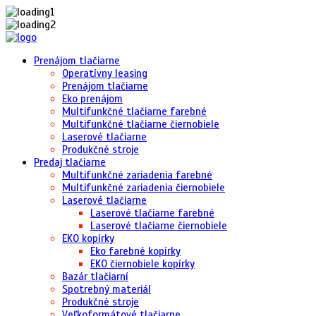
Prenájom tlačiarne
Operatívny leasing
Prenájom tlačiarne
Eko prenájom
Multifunkčné tlačiarne farebné
Multifunkčné tlačiarne čiernobiele
Laserové tlačiarne
Produkčné stroje
Predaj tlačiarne
Multifunkčné zariadenia farebné
Multifunkčné zariadenia čiernobiele
Laserové tlačiarne
Laserové tlačiarne farebné
Laserové tlačiarne čiernobiele
EKO kopírky
Eko farebné kopírky
EKO čiernobiele kopírky
Bazár tlačiarní
Spotrebný materiál
Produkčné stroje
Veľkoformátové tlačiarne