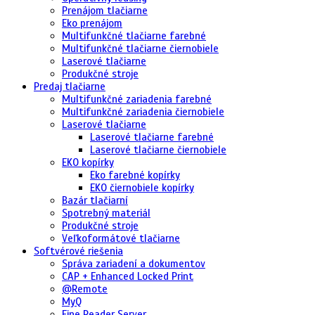
Prenájom tlačiarne
Eko prenájom
Multifunkčné tlačiarne farebné
Multifunkčné tlačiarne čiernobiele
Laserové tlačiarne
Produkčné stroje
Predaj tlačiarne
Multifunkčné zariadenia farebné
Multifunkčné zariadenia čiernobiele
Laserové tlačiarne
Laserové tlačiarne farebné
Laserové tlačiarne čiernobiele
EKO kopírky
Eko farebné kopírky
EKO čiernobiele kopírky
Bazár tlačiarní
Spotrebný materiál
Produkčné stroje
Veľkoformátové tlačiarne
Softvérové riešenia
Správa zariadení a dokumentov
CAP + Enhanced Locked Print
@Remote
MyQ
Fine Reader Server