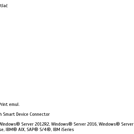
tlač
Print emul.
coh Smart Device Connector
indows® Server 2012R2, Windows® Server 2016, Windows® Server 20
se, IBM® AIX, SAP® S/4®, IBM iSeries