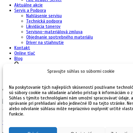
Aktuálne akcie
Servis a Podpora
Nahlásenie servisu
Technická podpora
Likvidácia tonerov
Servisno-materiálová zmluva
Objednanie spotrebného materiálu
Driver na stiahnutie
Kontakt
Online tlač
Blog
Spravujte súhlas so súbormi cookie
Search for:
Search Button
Na poskytovanie tých najlepších skúseností používame technoló
Archive
sú súbory cookie na ukladanie a/alebo prístup k informáciám o z
Súhlas s týmito technológiami nám umožní spracovávať údaje, a
správanie pri prehliadaní alebo jedinečné ID na tejto stránke. Ne
alebo odvolanie súhlasu môže nepriaznivo ovplyvniť určité vlast
Travel / máj 2015
funkcie.
The Adventure of Life in 4K