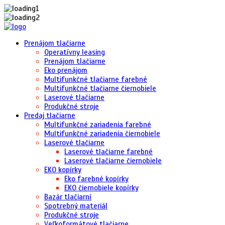
Prenájom tlačiarne
Operatívny leasing
Prenájom tlačiarne
Eko prenájom
Multifunkčné tlačiarne farebné
Multifunkčné tlačiarne čiernobiele
Laserové tlačiarne
Produkčné stroje
Predaj tlačiarne
Multifunkčné zariadenia farebné
Multifunkčné zariadenia čiernobiele
Laserové tlačiarne
Laserové tlačiarne farebné
Laserové tlačiarne čiernobiele
EKO kopírky
Eko farebné kopírky
EKO čiernobiele kopírky
Bazár tlačiarní
Spotrebný materiál
Produkčné stroje
Veľkoformátové tlačiarne