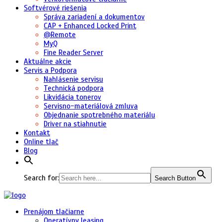
Softvérové riešenia
Správa zariadení a dokumentov
CAP + Enhanced Locked Print
@Remote
MyQ
Fine Reader Server
Aktuálne akcie
Servis a Podpora
Nahlásenie servisu
Technická podpora
Likvidácia tonerov
Servisno-materiálová zmluva
Objednanie spotrebného materiálu
Driver na stiahnutie
Kontakt
Online tlač
Blog
Search for:
Search Button
Prenájom tlačiarne
Operatívny leasing