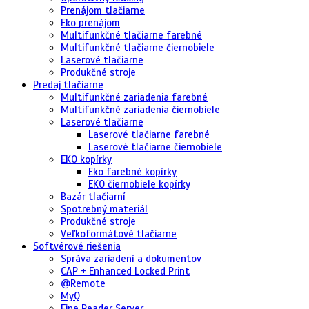
Prenájom tlačiarne
Eko prenájom
Multifunkčné tlačiarne farebné
Multifunkčné tlačiarne čiernobiele
Laserové tlačiarne
Produkčné stroje
Predaj tlačiarne
Multifunkčné zariadenia farebné
Multifunkčné zariadenia čiernobiele
Laserové tlačiarne
Laserové tlačiarne farebné
Laserové tlačiarne čiernobiele
EKO kopírky
Eko farebné kopírky
EKO čiernobiele kopírky
Bazár tlačiarní
Spotrebný materiál
Produkčné stroje
Veľkoformátové tlačiarne
Softvérové riešenia
Správa zariadení a dokumentov
CAP + Enhanced Locked Print
@Remote
MyQ
Fine Reader Server