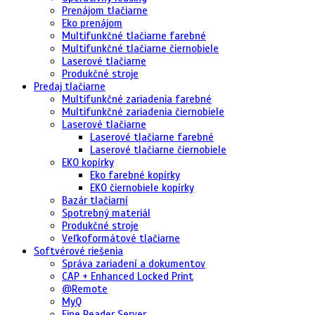
Prenájom tlačiarne
Eko prenájom
Multifunkčné tlačiarne farebné
Multifunkčné tlačiarne čiernobiele
Laserové tlačiarne
Produkčné stroje
Predaj tlačiarne
Multifunkčné zariadenia farebné
Multifunkčné zariadenia čiernobiele
Laserové tlačiarne
Laserové tlačiarne farebné
Laserové tlačiarne čiernobiele
EKO kopírky
Eko farebné kopírky
EKO čiernobiele kopírky
Bazár tlačiarní
Spotrebný materiál
Produkčné stroje
Veľkoformátové tlačiarne
Softvérové riešenia
Správa zariadení a dokumentov
CAP + Enhanced Locked Print
@Remote
MyQ
Fine Reader Server