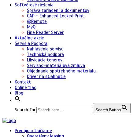
Softvérové riešenia
Správa zariadení a dokumentov
CAP + Enhanced Locked Print
@Remote
MyQ
Fine Reader Server
Aktuálne akcie
Servis a Podpora
Nahlásenie servisu
Technická podpora
Likvidácia tonerov
Servisno-materiálová zmluva
Objednanie spotrebného materiálu
Driver na stiahnutie
Kontakt
Online tlač
Blog
Search for:
Search Button
Prenájom tlačiarne
Operatívny leasing