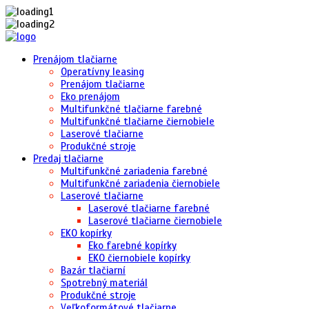
Prenájom tlačiarne
Operatívny leasing
Prenájom tlačiarne
Eko prenájom
Multifunkčné tlačiarne farebné
Multifunkčné tlačiarne čiernobiele
Laserové tlačiarne
Produkčné stroje
Predaj tlačiarne
Multifunkčné zariadenia farebné
Multifunkčné zariadenia čiernobiele
Laserové tlačiarne
Laserové tlačiarne farebné
Laserové tlačiarne čiernobiele
EKO kopírky
Eko farebné kopírky
EKO čiernobiele kopírky
Bazár tlačiarní
Spotrebný materiál
Produkčné stroje
Veľkoformátové tlačiarne