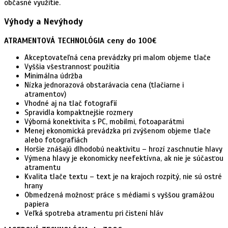
občasné využitie.
Výhody a Nevýhody
ATRAMENTOVÁ TECHNOLÓGIA ceny do 100€
Akceptovateľná cena prevádzky pri malom objeme tlače
Vyššia všestrannosť použitia
Minimálna údržba
Nízka jednorazová obstarávacia cena (tlačiarne i
atramentov)
Vhodné aj na tlač fotografií
Spravidla kompaktnejšie rozmery
Výborná konektivita s PC, mobilmi, fotoaparátmi
Menej ekonomická prevádzka pri zvýšenom objeme tlače
alebo fotografiách
Horšie znášajú dlhodobú neaktivitu – hrozí zaschnutie hlavy
Výmena hlavy je ekonomicky neefektívna, ak nie je súčasťou
atramentu
Kvalita tlače textu – text je na krajoch rozpitý, nie sú ostré
hrany
Obmedzená možnosť práce s médiami s vyššou gramážou
papiera
Veľká spotreba atramentu pri čistení hláv