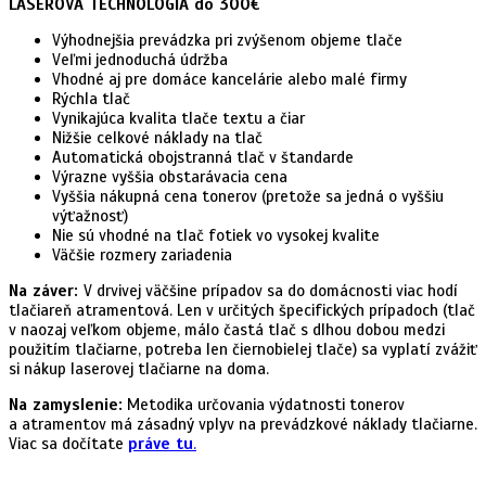
LASEROVÁ TECHNOLÓGIA do 300€
Výhodnejšia prevádzka pri zvýšenom objeme tlače
Veľmi jednoduchá údržba
Vhodné aj pre domáce kancelárie alebo malé firmy
Rýchla tlač
Vynikajúca kvalita tlače textu a čiar
Nižšie celkové náklady na tlač
Automatická obojstranná tlač v štandarde
Výrazne vyššia obstarávacia cena
Vyššia nákupná cena tonerov (pretože sa jedná o vyššiu
výťažnosť)
Nie sú vhodné na tlač fotiek vo vysokej kvalite
Väčšie rozmery zariadenia
Na záver:
V drvivej väčšine prípadov sa do domácnosti viac hodí
tlačiareň atramentová. Len v určitých špecifických prípadoch (tlač
v naozaj veľkom objeme, málo častá tlač s dlhou dobou medzi
použitím tlačiarne, potreba len čiernobielej tlače) sa vyplatí zvážiť
si nákup laserovej tlačiarne na doma.
Na zamyslenie:
Metodika určovania výdatnosti tonerov
a atramentov má zásadný vplyv na prevádzkové náklady tlačiarne.
Viac sa dočítate
práve tu
.