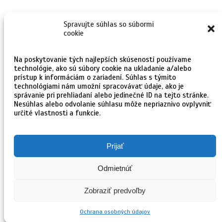
Zaujali Vás naše myšlienky?
Spravujte súhlas so súbormi
cookie
Pozrite sa na ponuku tlačiarenských zariadení.
Na poskytovanie tých najlepších skúseností používame
Farebné zariadenia
technológie, ako sú súbory cookie na ukladanie a/alebo
prístup k informáciám o zariadení. Súhlas s týmito
technológiami nám umožní spracovávať údaje, ako je
správanie pri prehliadaní alebo jedinečné ID na tejto stránke.
Čiernobiele zariadenia
Nesúhlas alebo odvolanie súhlasu môže nepriaznivo ovplyvniť
určité vlastnosti a funkcie.
EKO farebné kopírky
Prijať
EKO čiernobiele kopírky
Odmietnúť
Zobraziť predvoľby
Copyright 2019 © COPY OFFICE s.r.o.
Vytvoril:
Octopus Online
Zásady ochrany osobných údajov
Ochrana osobných údajov