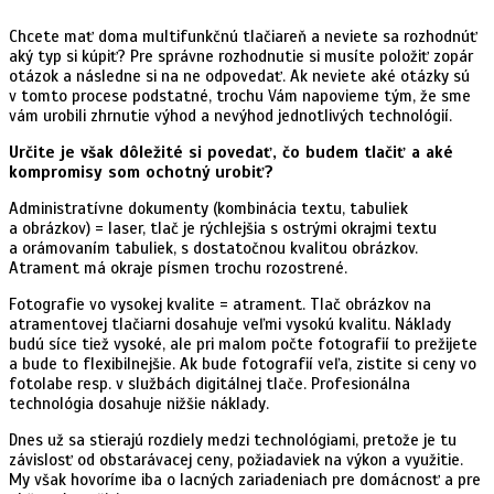
Chcete mať doma multifunkčnú tlačiareň a neviete sa rozhodnúť
aký typ si kúpiť? Pre správne rozhodnutie si musíte položiť zopár
otázok a následne si na ne odpovedať. Ak neviete aké otázky sú
v tomto procese podstatné, trochu Vám napovieme tým, že sme
vám urobili zhrnutie výhod a nevýhod jednotlivých technológií.
Určite je však dôležité si povedať, čo budem tlačiť a aké
kompromisy som ochotný urobiť?
Administratívne dokumenty (kombinácia textu, tabuliek
a obrázkov) = laser, tlač je rýchlejšia s ostrými okrajmi textu
a orámovaním tabuliek, s dostatočnou kvalitou obrázkov.
Atrament má okraje písmen trochu rozostrené.
Fotografie vo vysokej kvalite = atrament. Tlač obrázkov na
atramentovej tlačiarni dosahuje veľmi vysokú kvalitu. Náklady
budú síce tiež vysoké, ale pri malom počte fotografií to prežijete
a bude to flexibilnejšie. Ak bude fotografií veľa, zistite si ceny vo
fotolabe resp. v službách digitálnej tlače. Profesionálna
technológia dosahuje nižšie náklady.
Dnes už sa stierajú rozdiely medzi technológiami, pretože je tu
závislosť od obstarávacej ceny, požiadaviek na výkon a využitie.
My však hovoríme iba o lacných zariadeniach pre domácnosť a pre